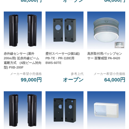
赤外線センサー (屋外
壁付スペーサー(2個1組)
高所取付用パッシブセン
200m用) 近赤外線ビーム
PB-TE・PR-11BE用
サー 面警戒型 PA-8420
遮断方式 (4段ビーム対向
BWS-60TE
型) PXB-200F
メーカー希望小売価格
参考上代
メーカー希望小売価格
99,000円
オープン
64,000円