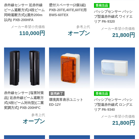
赤外線センサー 近赤外線
壁付スペーサー(2個1組)
受発注品
ビーム遮断方式(4段ビーム
PXB-20TE,40TE,60TE用
パッシブセンサー パッシ
同時遮断方式)(屋外200m
BWS-60TEX
ブ型遠赤外線式 ワイドエ
以内) PXB-200HFA
リア PA-9320
メーカー希望小売価格
参考上代
メーカー希望小売価格
110,000円
オープン
21,800円
赤外線センサー [塩害対策
販売終了
受発注品
品] 近赤外線ビーム遮断方
環境異常表示ユニット
パッシブセンサー パッシ
式(4段ビーム対向型)[二重
ED-12Y
ブ型遠赤外線式 ロングエ
変調方式] PXB-200HFC
リア PA-9340
参考上代
メーカー希望小売価格
オープン
21,800円