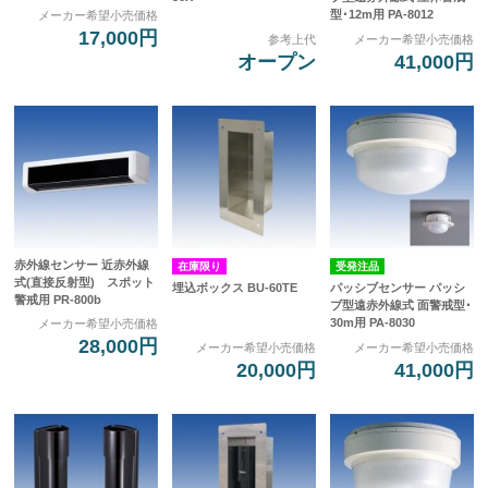
型･12m用 PA-8012
メーカー希望小売価格
17,000円
参考上代
メーカー希望小売価格
オープン
41,000円
赤外線センサー 近赤外線
在庫限り
受発注品
式(直接反射型) スポット
埋込ボックス BU-60TE
パッシブセンサー パッシ
警戒用 PR-800b
ブ型遠赤外線式 面警戒型･
30m用 PA-8030
メーカー希望小売価格
28,000円
メーカー希望小売価格
メーカー希望小売価格
20,000円
41,000円