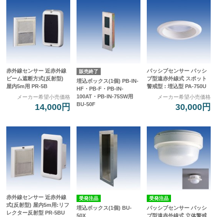
赤外線センサー 近赤外線
パッシブセンサー パッシ
販売終了
ビーム遮断方式(反射型)
ブ型遠赤外線式 スポット
埋込ボックス(1個) PB-IN-
屋内5m用 PR-5B
警戒型 : 埋込型 PA-750U
HF・PB-F・PB-IN-
100AT・PB-IN-75SW用
メーカー希望小売価格
メーカー希望小売価格
BU-50F
14,000円
30,000円
赤外線センサー 近赤外線
受発注品
受発注品
式(反射型) 屋内5m用:リフ
埋込ボックス(1個) BU-
パッシブセンサー パッシ
レクター反射型 PR-5BU
50X
ブ型遠赤外線式 立体警戒