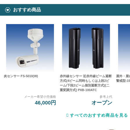
おすすめ商品
炎センサー FS-5010(W)
赤外線センサー 近赤外線ビーム遮断
屋外・屋
方式(4ビーム同時もしくは上段2ビ
警戒型:15
ーム/下段2ビーム個別遮断方式)[二
重変調方式] PXB-100ATC
メーカー希望小売価格
参考上代
46,000円
オープン
すべてのおすすめ商品を見る