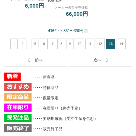
PXB-50F
6,000円
メーカー希望小売価格
66,000円
416
件中 361〜390件目
1
2
...
5
6
7
8
9
10
11
12
13
14
･････新商品
･････特価商品
･････数量限定
･････在庫限り（終売予定）
･････要納期確認（受注生産を含む）
･････販売終了品