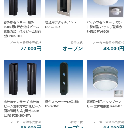
赤外線センサー (屋外
埋込用アタッチメント
パッシブセンサー ラウン
100m用) 近赤外線ビーム
BU-60TEX
ド警戒型 パッシブ型遠赤
遮断方式 (4段ビーム対向
外線式 PA-8100
型) PXB-100F
メーカー希望小売価格
参考上代
メーカー希望小売価格
77,000円
オープン
43,000円
赤外線センサー 近赤外線
壁付スペーサー(2個1組)
高所取付用パッシブセン
ビーム遮断方式(4段ビーム
BWS-15T
サー 立体警戒型 PA-8410
同時遮断方式)(屋外100m
以内) PXB-100HFA
メーカー希望小売価格
参考上代
メーカー希望小売価格
88,000円
オープン
64,000円