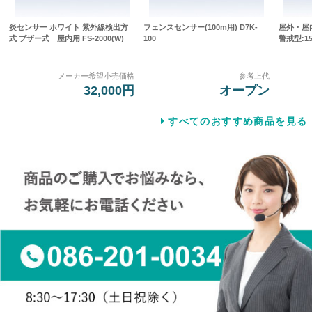
炎センサー ホワイト 紫外線検出方
フェンスセンサー(100m用) D7K-
屋外・屋
式 ブザー式 屋内用 FS-2000(W)
100
警戒型:15
メーカー希望小売価格
参考上代
32,000円
オープン
すべてのおすすめ商品を見る