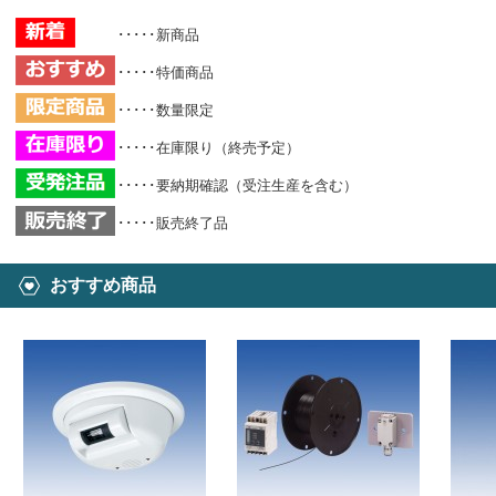
･････新商品
･････特価商品
･････数量限定
･････在庫限り（終売予定）
･････要納期確認（受注生産を含む）
･････販売終了品
おすすめ商品