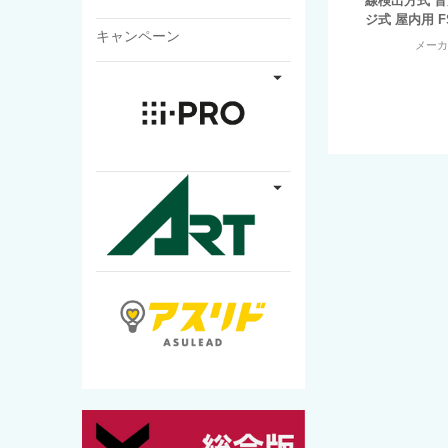
線検出方式 
ジ式 屋内用 FS-
キャンペーン
メー