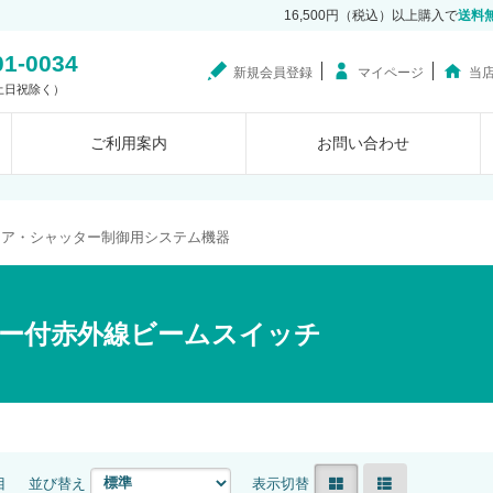
16,500円（税込）以上購入で
送料
01-0034
新規会員登録
マイページ
当
0（土日祝除く）
ご利用案内
お問い合わせ
ドア・シャッター制御用システム機器
ー付赤外線ビームスイッチ
目
並び替え
表示切替