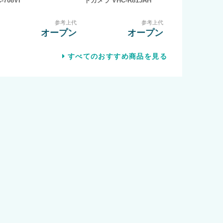
C-708VI
トカメラ VHC-R815AH
参考上代
参考上代
オープン
オープン
すべてのおすすめ商品を見る