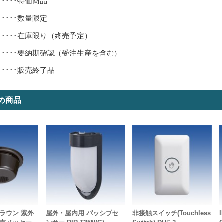
･････特価商品
･････数量限定
･････在庫限り（終売予定）
･････要納期確認（受注生産を含む）
･････販売終了品
め商品
ラウン 紫外
屋外・屋内用 パッシブセ
非接触スイッチ(Touchless