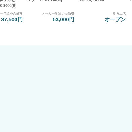
音声メッセー
ンサー PIR-T35N(G)
Switch) DHS-2
3000(B)
カー希望小売価格
メーカー希望小売価格
参考上代
37,500円
53,000円
オープン