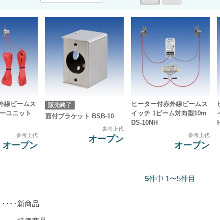
外線ビームス
ヒーター付赤外線ビームス
販売終了
サーユニット
イッチ 1ビーム対向型10m
面付ブラケット BSB-10
DS-10NH
参考上代
参考上代
参考上代
オープン
オープン
オープン
5
件中 1〜5件目
･････新商品