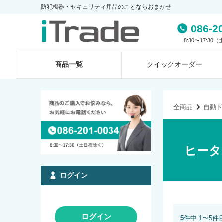
防犯機器・セキュリティ用品のことならおまかせ
086-2
8:30〜17:3
商品一覧
クイック
オーダー
全商品
自動
ヒータ
ログイン
ログイン
5
件中 1〜5件