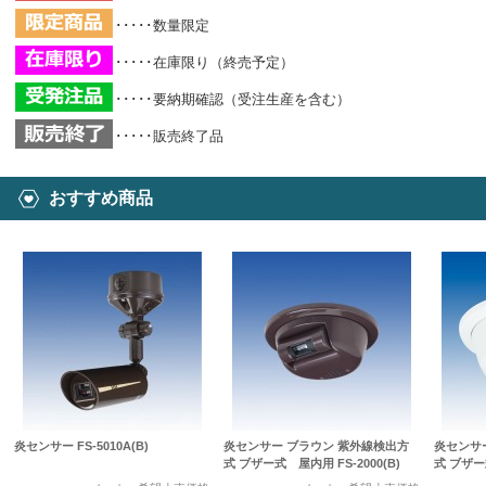
･････数量限定
･････在庫限り（終売予定）
･････要納期確認（受注生産を含む）
･････販売終了品
おすすめ商品
炎センサー FS-5010A(B)
炎センサー ブラウン 紫外線検出方
炎センサ
式 ブザー式 屋内用 FS-2000(B)
式 ブザー式