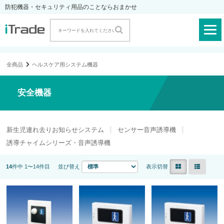
防犯機器・セキュリティ用品のことならおまかせ
全商品
ヘルスケア用システム機器
安全機器
新生児連れ去りお知らせシステム
センサー音声誘導機
誘導チャイムシリーズ・音声誘導機
14
件中 1〜14件目
並び替え
表示切替