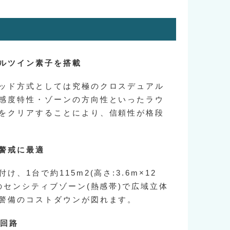
ルツイン素子を搭載
ッド方式としては究極のクロスデュアル
感度特性・ゾーンの方向性といったラウ
をクリアすることにより、信頼性が格段
警戒に最適
、1台で約115m2(高さ:3.6m×12
のセンシティブゾーン(熱感帯)で広域立体
警備のコストダウンが図れます。
)回路