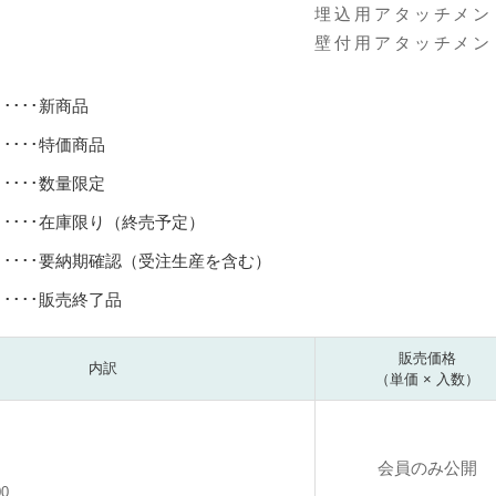
埋込用アタッチメント
壁付用アタッチメント
･････新商品
･････特価商品
･････数量限定
･････在庫限り（終売予定）
･････要納期確認（受注生産を含む）
･････販売終了品
販売価格
内訳
（単価 × 入数）
会員のみ公開
00