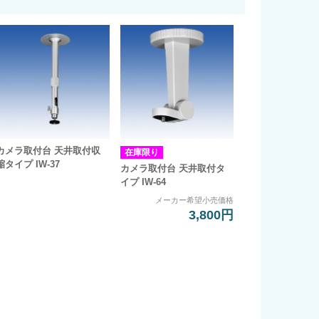
カメラ取付台 天井取付収
在庫限り
縮タイプ IW-37
カメラ取付台 天井取付タ
イプ IW-64
メーカー希望小売価格
3,800円