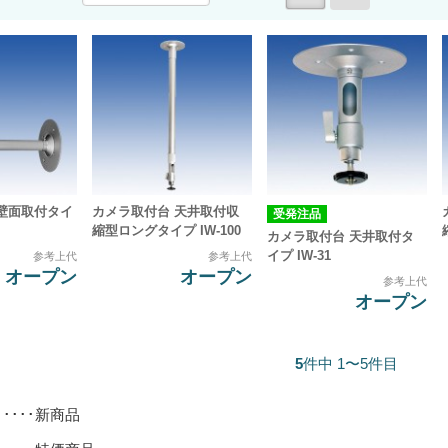
壁面取付タイ
カメラ取付台 天井取付収
受発注品
縮型ロングタイプ IW-100
カメラ取付台 天井取付タ
イプ IW-31
参考上代
参考上代
オープン
オープン
参考上代
オープン
5
件中 1〜5件目
･････新商品