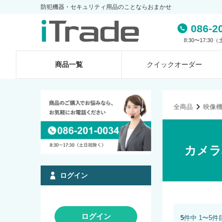
防犯機器・セキュリティ用品のことならおまかせ
086-2
8:30〜17:3
商品一覧
クイック
オーダー
全商品
映像
カメラ
ログイン
ログイン
5
件中 1〜5件