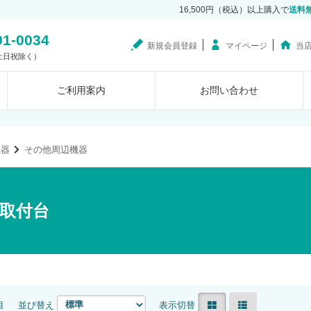
16,500円（税込）以上購入で
送料
01-0034
新規会員登録
マイページ
当
0（土日祝除く）
ご利用案内
お問い合わせ
機器
その他周辺機器
取付台
目
並び替え
表示切替