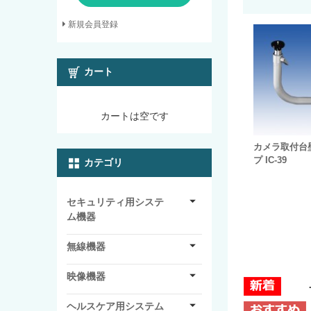
新規会員登録
カート
カートは空です
カメラ取付台
プ IC-39
カテゴリ
セキュリティ用システ
ム機器
無線機器
映像機器
ヘルスケア用システム