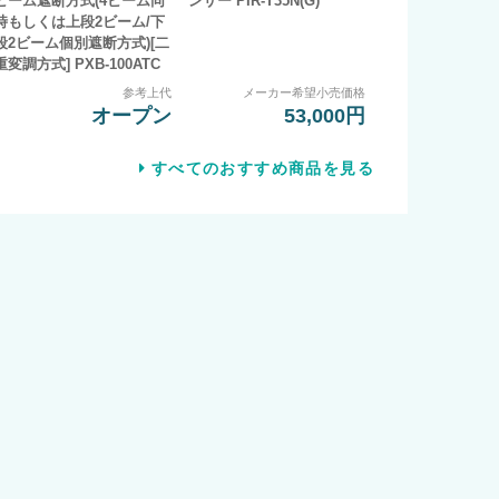
ビーム遮断方式(4ビーム同
ンサー PIR-T35N(G)
時もしくは上段2ビーム/下
段2ビーム個別遮断方式)[二
重変調方式] PXB-100ATC
参考上代
メーカー希望小売価格
オープン
53,000円
すべてのおすすめ商品を見る