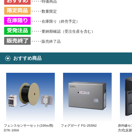
･････特価商品
･････数量限定
･････在庫限り（終売予定）
･････要納期確認（受注生産を含む）
･････販売終了品
おすすめ商品
フェンスセンサーセット(100m用)
フォグガード FG-25SN2
赤外線セ
D7K-100A
方式(反射型