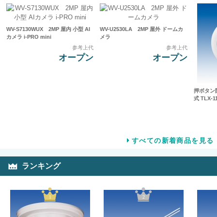
WV-S7130WUX 2MP 屋内 小型 AI
WV-U2530LA 2MP 屋外 ドームカ
カメラ i-PRO mini
メラ
参考上代
参考上代
オープン
オープン
押ボタン防
式 TLX-1
すべての新着商品を見る
ランキング
1
2