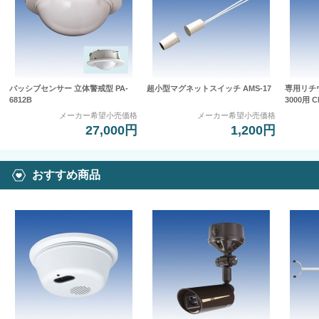
パッシブセンサー 立体警戒型 PA-
超小型マグネットスイッチ AMS-17
専用リチウ
6812B
3000用 C
メーカー希望小売価格
メーカー希望小売価格
27,000円
1,200円
おすすめ商品