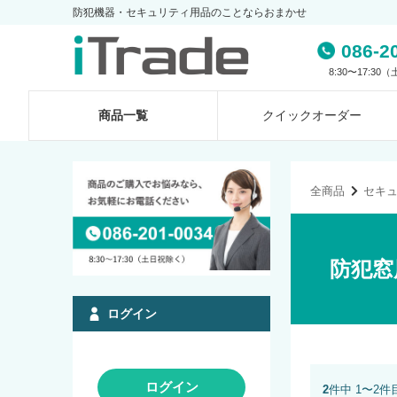
防犯機器・セキュリティ用品のことならおまかせ
086-2
8:30〜17:3
商品一覧
クイック
オーダー
全商品
セキ
防犯窓
ログイン
ログイン
2
件中 1〜2件