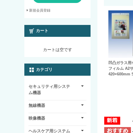
新規会員登録
カート
カートは空です
凹凸ガラス用
フィルム A2
カテゴリ
420×600mm 
セキュリティ用システ
ム機器
無線機器
映像機器
ヘルスケア用システム