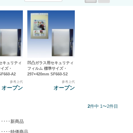
セキュリティ
凹凸ガラス用セキュリティ
サイズ・
フィルム 標準サイズ・
SF660-A2
297×420mm SF660-S2
参考上代
参考上代
オープン
オープン
2
件中 1〜2件目
･････新商品
･････特価商品