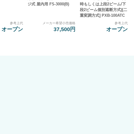
ジ式 屋内用 FS-3000(B)
時もしくは上段2ビーム/下
段2ビーム個別遮断方式)[二
重変調方式] PXB-100ATC
参考上代
メーカー希望小売価格
参考上代
オープン
37,500円
オープン