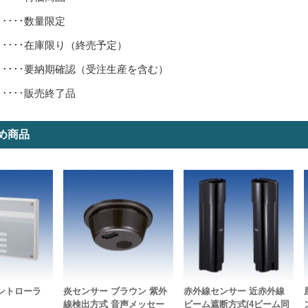
･････数量限定
･････在庫限り（終売予定）
･････要納期確認（受注生産を含む）
･････販売終了品
め商品
コントローラ
炎センサー ブラウン 紫外
赤外線センサー 近赤外線
線検出方式 音声メッセー
ビーム遮断方式(4ビーム同