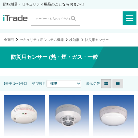
防犯機器・セキュリティ用品のことならおまかせ
全商品
セキュリティ用システム機器
検知器
防災用センサー
防災用センサー (熱・煙・ガス・一酸化炭素)
8
件中 1〜8件目
並び替え
表示切替