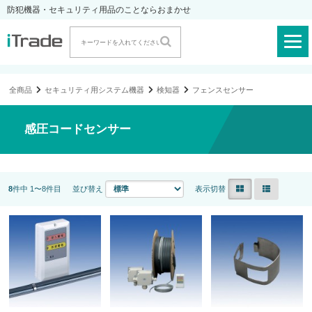
防犯機器・セキュリティ用品のことならおまかせ
全商品
セキュリティ用システム機器
検知器
フェンスセンサー
感圧コードセンサー
8
件中 1〜8件目
並び替え
表示切替