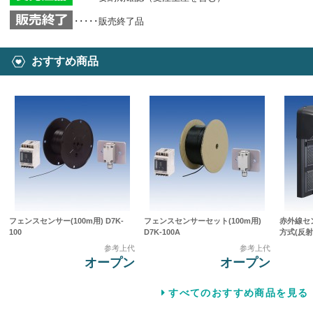
･････販売終了品
おすすめ商品
フェンスセンサー(100m用) D7K-
フェンスセンサーセット(100m用)
赤外線セ
100
D7K-100A
方式(反射型
参考上代
参考上代
オープン
オープン
すべてのおすすめ商品を見る