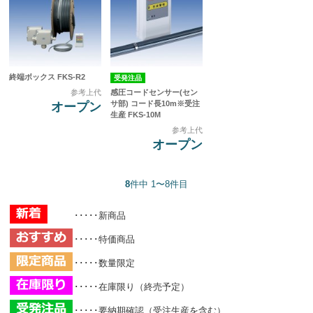
終端ボックス FKS-R2
受発注品
感圧コードセンサー(セン
参考上代
サ部) コード長10m※受注
オープン
生産 FKS-10M
参考上代
オープン
8
件中 1〜8件目
･････新商品
･････特価商品
･････数量限定
･････在庫限り（終売予定）
･････要納期確認（受注生産を含む）