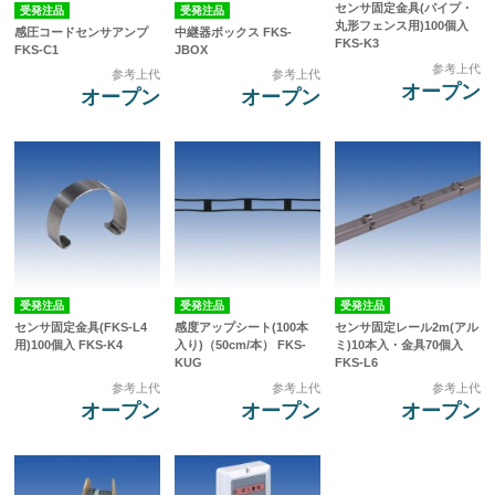
センサ固定金具(パイプ・
受発注品
受発注品
丸形フェンス用)100個入
感圧コードセンサアンプ
中継器ボックス FKS-
FKS-K3
FKS-C1
JBOX
参考上代
参考上代
参考上代
オープン
オープン
オープン
受発注品
受発注品
受発注品
センサ固定金具(FKS-L4
感度アップシート(100本
センサ固定レール2m(アル
用)100個入 FKS-K4
入り)（50cm/本） FKS-
ミ)10本入・金具70個入
KUG
FKS-L6
参考上代
参考上代
参考上代
オープン
オープン
オープン