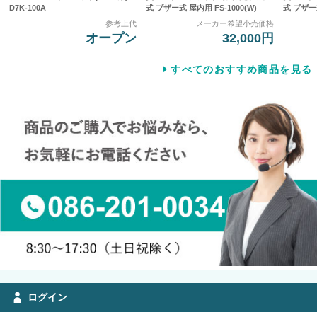
D7K-100A
式 ブザー式 屋内用 FS-1000(W)
式 ブザー式
参考上代
メーカー希望小売価格
オープン
32,000円
すべてのおすすめ商品を見る
ログイン