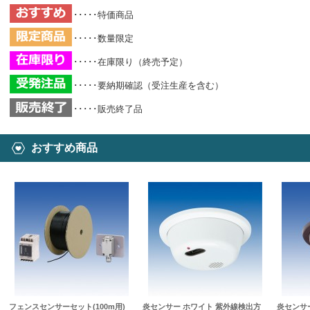
･････特価商品
･････数量限定
･････在庫限り（終売予定）
･････要納期確認（受注生産を含む）
･････販売終了品
おすすめ商品
フェンスセンサーセット(100m用)
炎センサー ホワイト 紫外線検出方
炎センサ