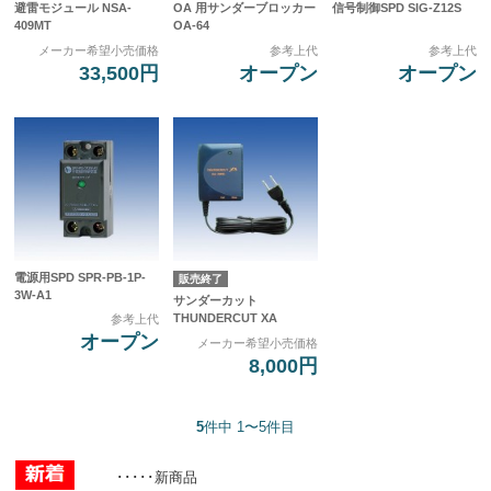
避雷モジュール NSA-
OA 用サンダーブロッカー
信号制御SPD SIG-Z12S
409MT
OA-64
メーカー希望小売価格
参考上代
参考上代
33,500円
オープン
オープン
電源用SPD SPR-PB-1P-
販売終了
3W-A1
サンダーカット
THUNDERCUT XA
参考上代
オープン
メーカー希望小売価格
8,000円
5
件中 1〜5件目
･････新商品