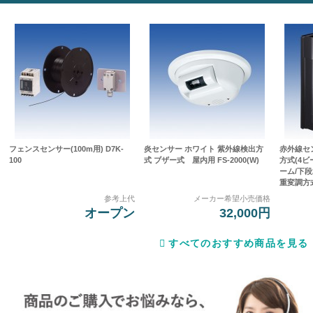
フェンスセンサー(100m用) D7K-
炎センサー ホワイト 紫外線検出方
赤外線セ
100
式 ブザー式 屋内用 FS-2000(W)
方式(4
ーム/下段
重変調方式]
参考上代
メーカー希望小売価格
オープン
32,000円
すべてのおすすめ商品を見る