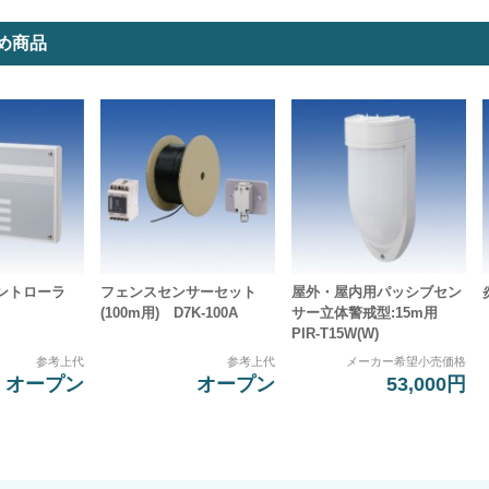
め商品
コントローラ
フェンスセンサーセット
屋外・屋内用パッシブセン
(100m用) D7K-100A
サー立体警戒型:15m用
PIR-T15W(W)
参考上代
参考上代
メーカー希望小売価格
オープン
オープン
53,000円