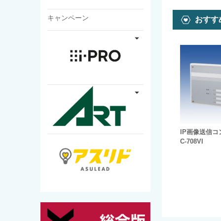
キャンペーン
おすす
IP画像送信
C-708VI