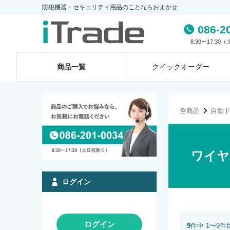
防犯機器・セキュリティ用品のことならおまかせ
086-2
8:30〜17:3
商品一覧
クイック
オーダー
全商品
自動
ワイヤ
ログイン
ログイン
9
件中 1〜9件