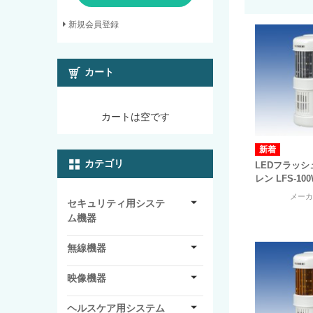
新規会員登録
カート
カートは空です
カテゴリ
LEDフラッ
レン LFS-10
メー
セキュリティ用システ
ム機器
無線機器
映像機器
ヘルスケア用システム