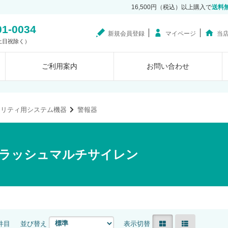
16,500円（税込）以上購入で
送料
01-0034
新規会員登録
マイページ
当
0（土日祝除く）
ご利用案内
お問い合わせ
ュリティ用システム機器
警報器
フラッシュマルチサイレン
5件目
並び替え
表示切替