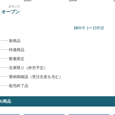
100R
100W
参考上代
オープン
15
件中 1〜15件目
･････新商品
･････特価商品
･････数量限定
･････在庫限り（終売予定）
･････要納期確認（受注生産を含む）
･････販売終了品
め商品