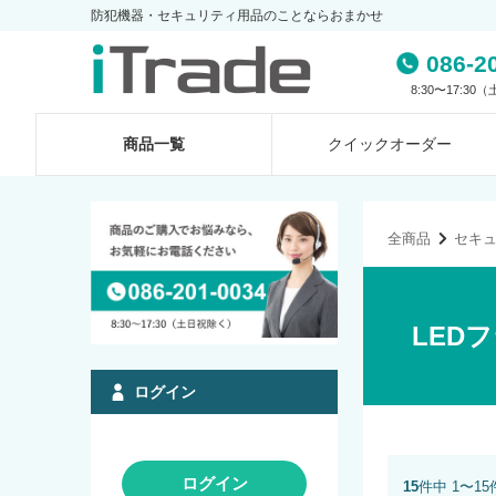
防犯機器・セキュリティ用品のことならおまかせ
086-2
8:30〜17:3
商品一覧
クイック
オーダー
全商品
セキ
LED
ログイン
ログイン
15
件中 1〜1