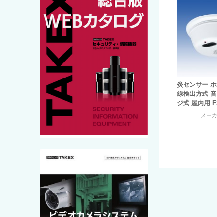
炎センサー ホ
線検出方式 
ジ式 屋内用 FS
メー