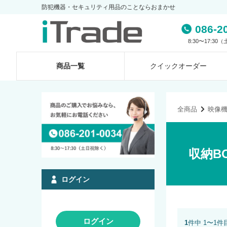
防犯機器・セキュリティ用品のことならおまかせ
086-2
8:30〜17:3
商品一覧
クイック
オーダー
全商品
映像
収納B
ログイン
ログイン
1
件中 1〜1件