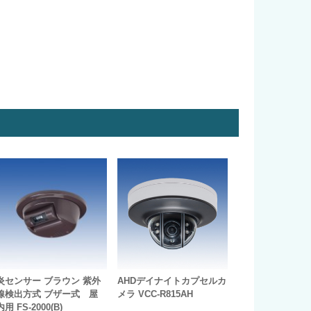
炎センサー ブラウン 紫外
AHDデイナイトカプセルカ
線検出方式 ブザー式 屋
メラ VCC-R815AH
内用 FS-2000(B)