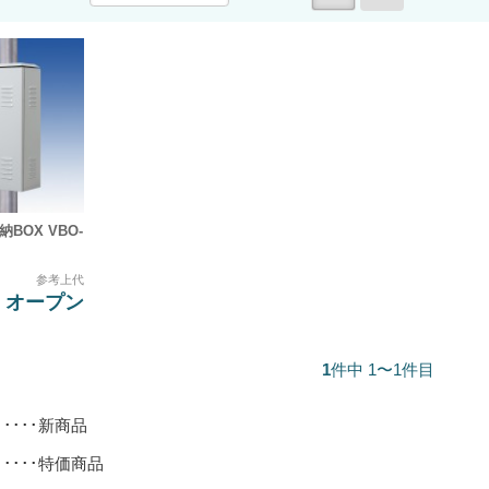
BOX VBO-
参考上代
オープン
1
件中 1〜1件目
･････新商品
･････特価商品