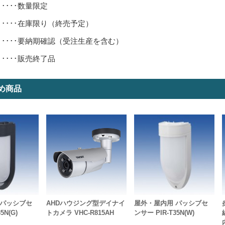
･････数量限定
･････在庫限り（終売予定）
･････要納期確認（受注生産を含む）
･････販売終了品
め商品
 パッシブセ
AHDハウジング型デイナイ
屋外・屋内用 パッシブセ
5N(G)
トカメラ VHC-R815AH
ンサー PIR-T35N(W)