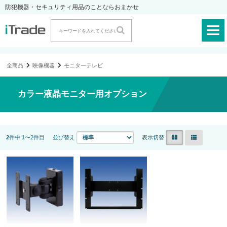
防犯機器・セキュリティ用品のことならおまかせ
全商品
映像機器
モニターテレビ
カラー液晶モニター用オプション
2
件中 1〜2件目
並び替え
表示切替