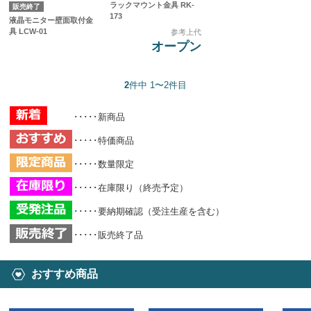
ラックマウント金具 RK-
販売終了
173
液晶モニター壁面取付金
具 LCW-01
参考上代
オープン
2
件中 1〜2件目
･････新商品
･････特価商品
･････数量限定
･････在庫限り（終売予定）
･････要納期確認（受注生産を含む）
･････販売終了品
おすすめ商品