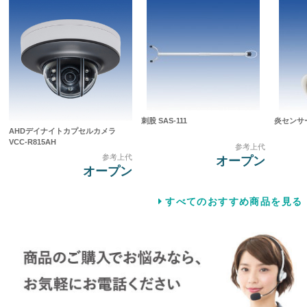
刺股 SAS-111
炎センサー 
AHDデイナイトカプセルカメラ
VCC-R815AH
参考上代
参考上代
オープン
オープン
すべてのおすすめ商品を見る