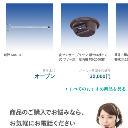
刺股 SAS-111
炎センサー ブラウン 紫外線検出方
屋外・屋
式 ブザー式 屋内用 FS-2000(B)
警戒型:15
参考上代
メーカー希望小売価格
オープン
32,000円
すべてのおすすめ商品を見る