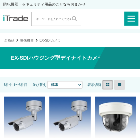
防犯機器・セキュリティ用品のことならおまかせ
全商品
映像機器
EX-SDIカメラ
EX-SDIハウジング型デイナイトカメラ（屋外）
3
件中 1〜3件目
並び替え
表示切替