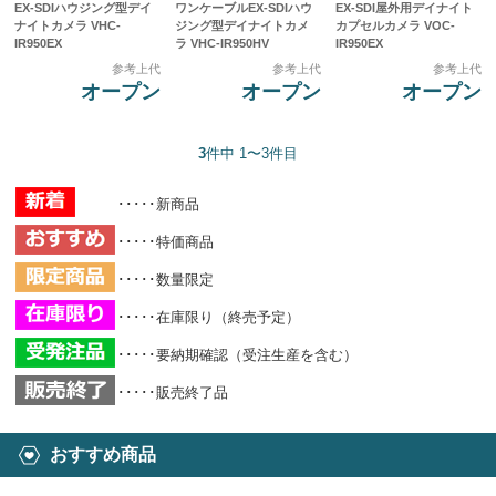
EX-SDIハウジング型デイ
ワンケーブルEX-SDIハウ
EX-SDI屋外用デイナイト
ナイトカメラ VHC-
ジング型デイナイトカメ
カプセルカメラ VOC-
IR950EX
ラ VHC-IR950HV
IR950EX
参考上代
参考上代
参考上代
オープン
オープン
オープン
3
件中 1〜3件目
･････新商品
･････特価商品
･････数量限定
･････在庫限り（終売予定）
･････要納期確認（受注生産を含む）
･････販売終了品
おすすめ商品