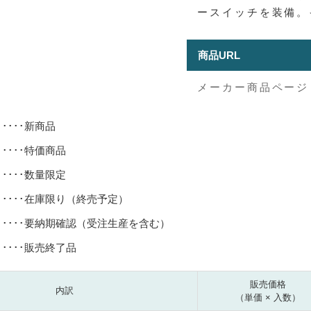
ースイッチを装備。
商品URL
メーカー商品ページ
･････新商品
･････特価商品
･････数量限定
･････在庫限り（終売予定）
･････要納期確認（受注生産を含む）
･････販売終了品
販売価格
内訳
（単価 × 入数）