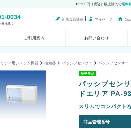
16,500円（税込）以上購入で
送料
01-0034
新規会員登録
マイページ
当
0（土日祝除く）
ご利用案内
お問い合わせ
ュリティ用システム機器
検知器
パッシブセンサー
パッシブセンサー
受発注品
パッシブセンサ
ドエリア PA-93
スリムでコンパクト
商品管理番号