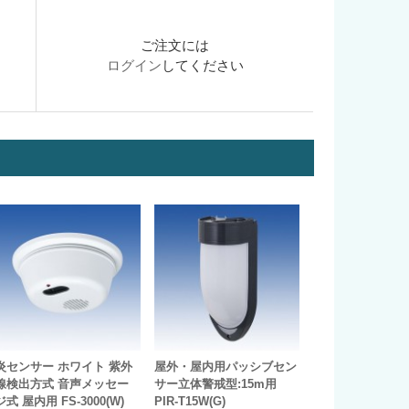
ご注文には
ログイン
してください
炎センサー ホワイト 紫外
屋外・屋内用パッシブセン
線検出方式 音声メッセー
サー立体警戒型:15m用
ジ式 屋内用 FS-3000(W)
PIR-T15W(G)