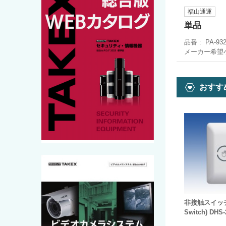
福山通運
単品
品番
PA-93
メーカー希望
おすす
非接触スイッチ(
Switch) DHS-