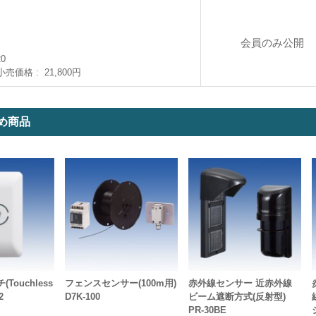
会員のみ公開
20
小売価格
21,800円
め商品
Touchless
フェンスセンサー(100m用)
赤外線センサー 近赤外線
2
D7K-100
ビーム遮断方式(反射型)
PR-30BE