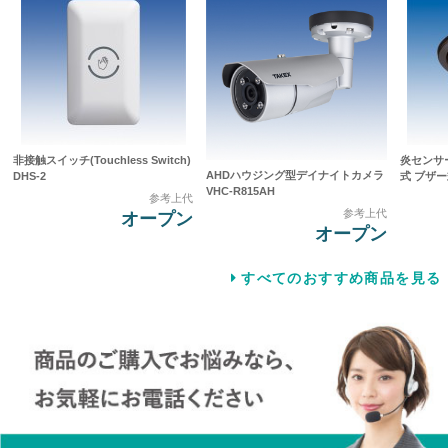
非接触スイッチ(Touchless Switch)
炎センサ
AHDハウジング型デイナイトカメラ
DHS-2
式 ブザー式
VHC-R815AH
参考上代
参考上代
オープン
オープン
すべてのおすすめ商品を見る