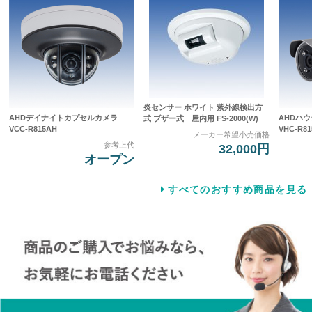
炎センサー ホワイト 紫外線検出方
AHDデイナイトカプセルカメラ
AHDハ
式 ブザー式 屋内用 FS-2000(W)
VCC-R815AH
VHC-R81
メーカー希望小売価格
参考上代
32,000円
オープン
すべてのおすすめ商品を見る