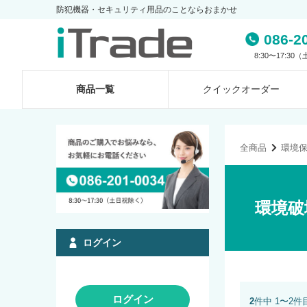
防犯機器・セキュリティ用品のことならおまかせ
086-2
8:30〜17:3
商品一覧
クイック
オーダー
全商品
環境
環境破
ログイン
ログイン
2
件中 1〜2件