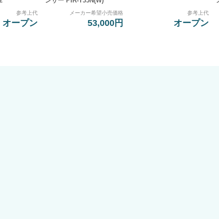
2
ンサー PIR-T35N(W)
参考上代
メーカー希望小売価格
参考上代
オープン
53,000円
オープン