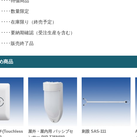
･････特価商品
･････数量限定
･････在庫限り（終売予定）
･････要納期確認（受注生産を含む）
･････販売終了品
め商品
Touchless
屋外・屋内用 パッシブセ
刺股 SAS-111