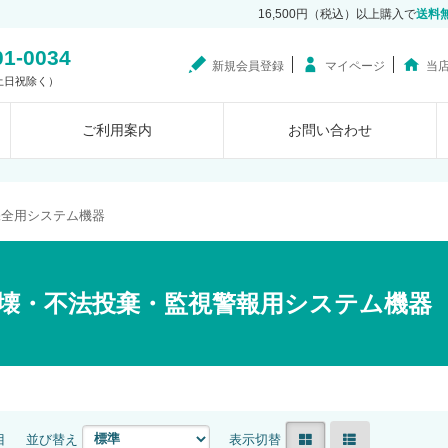
16,500円（税込）以上購入で
送料
01-0034
新規会員登録
マイページ
当
0（土日祝除く）
ご利用案内
お問い合わせ
保全用システム機器
壊・不法投棄・監視警報用システム機器
目
並び替え
表示切替