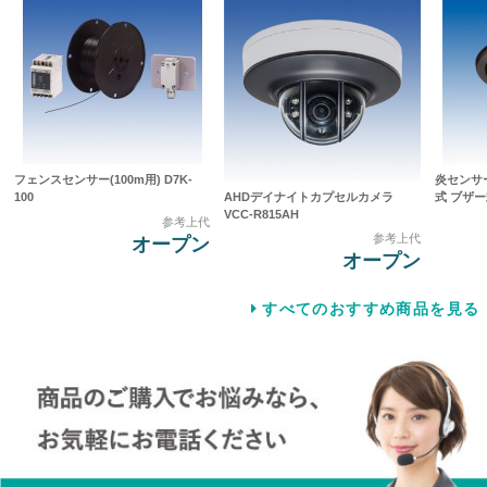
フェンスセンサー(100m用) D7K-
炎センサ
AHDデイナイトカプセルカメラ
100
式 ブザー式
VCC-R815AH
参考上代
参考上代
オープン
オープン
すべてのおすすめ商品を見る