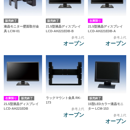
販売終了
販売終了
在庫限り
液晶モニター壁面取付金
21.5型液晶ディスプレイ
21.5型液晶ディスプレイ
具 LCW-01
LCD-AH221EDB-B
LCD-AH221EDB-A
参考上代
参考上代
オープン
オープン
ラックマウント金具 RK-
在庫限り
販売終了
販売終了
173
21.5型液晶ディスプレイ
15型LEDカラー液晶モニ
LCD-AH221EDB
ター LCM-153
参考上代
オープン
参考上代
オープン