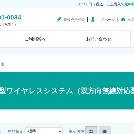
16,500円（税込）以上購入で
送料
01-0034
新規会員登録
マイページ
当
0（土日祝除く）
ご利用案内
お問い合わせ
機器
型ワイヤレスシステム（双方向無線対応
目
並び替え
表示切替