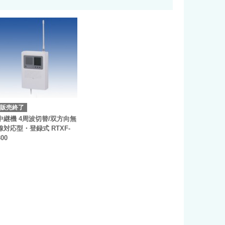
販売終了
中継機 4周波切替/双方向無
線対応型・登録式 RTXF-
300