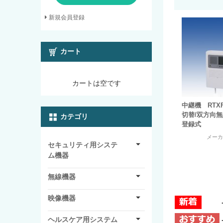
新規会員登録
カート
カートは空です
中継機 RTXF
切替/双方向
カテゴリ
登録式
メー
セキュリティ用システ
ム機器
無線機器
映像機器
ヘルスケア用システム