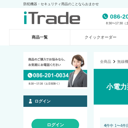
防犯機器・セキュリティ用品のことならおまかせ
086-2
8:30〜17:3
商品一覧
クイック
オーダー
全商品
無線
小電力
ログイン
ログイン
4
件中 1〜4件