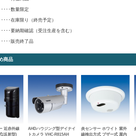
･････数量限定
･････在庫限り（終売予定）
･････要納期確認（受注生産を含む）
･････販売終了品
め商品
ー 近赤外線
AHDハウジング型デイナイ
炎センサー ホワイト 紫外
(反射型)
トカメラ VHC-R815AH
線検出方式 ブザー式 屋内