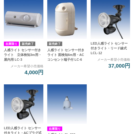
LED人感ライト センサー
在庫限り
販売終了
販売終了
付きライト・リード線式
人感ライト センサー付き
人感ライト センサー付き
LCL-12
ライト 立体検知3m用・
ライト 面検知6m用・AC
屋内用 LC-3
コンセント端子付 LC-6
メーカー希望小売価格
37,000円
メーカー希望小売価格
4,000円
LED人感ライト センサー
在庫限り
付きライト・ACプラグ式