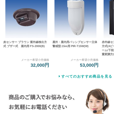
炎センサー ブラウン 紫外線検出方
屋外・屋内用パッシブセンサー立体
赤外線セ
式 ブザー式 屋内用 FS-2000(B)
警戒型:15m用 PIR-T15W(W)
方式(4
ーム/下段
重変調方式]
メーカー希望小売価格
メーカー希望小売価格
32,000円
53,000円
すべてのおすすめ商品を見る