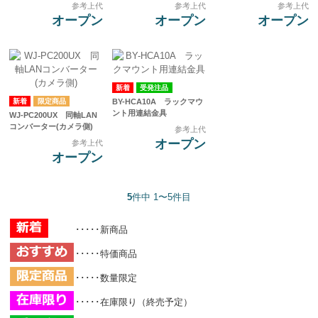
参考上代
参考上代
参考上代
オープン
オープン
オープン
受発注品
BY-HCA10A ラックマウ
ント用連結金具
WJ-PC200UX 同軸LAN
コンバーター(カメラ側)
参考上代
オープン
参考上代
オープン
5
件中 1〜5件目
･････新商品
･････特価商品
･････数量限定
･････在庫限り（終売予定）