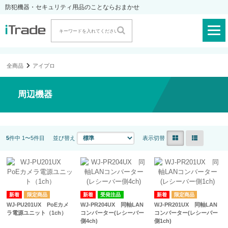
防犯機器・セキュリティ用品のことならおまかせ
全商品
アイプロ
周辺機器
5
件中 1〜5件目
並び替え
表示切替
受発注品
WJ-PU201UX PoEカメ
WJ-PR204UX 同軸LAN
WJ-PR201UX 同軸LAN
ラ電源ユニット（1ch）
コンバーター(レシーバー
コンバーター(レシーバー
側4ch)
側1ch)