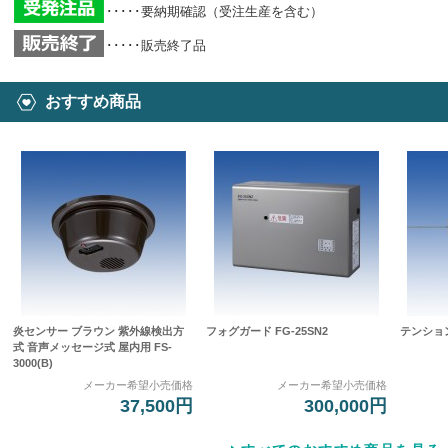
･････要納期確認（受注生産を含む）
･････販売終了品
おすすめ商品
炎センサー ブラウン 紫外線検出方
フォグガード FG-25SN2
テンション
式 音声メッセージ式 屋内用 FS-
3000(B)
メーカー希望小売価格
メーカー希望小売価格
37,500円
300,000円