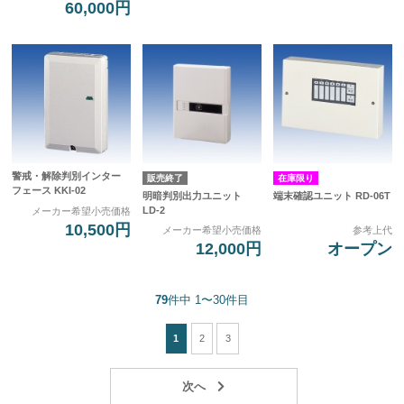
60,000円
警戒・解除判別インター
販売終了
在庫限り
フェース KKI-02
明暗判別出力ユニット
端末確認ユニット RD-06T
LD-2
メーカー希望小売価格
10,500円
メーカー希望小売価格
参考上代
12,000円
オープン
79
件中 1〜30件目
1
2
3