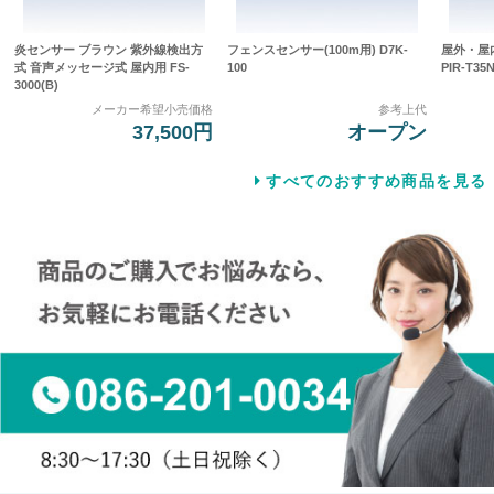
炎センサー ブラウン 紫外線検出方
フェンスセンサー(100m用) D7K-
屋外・屋
式 音声メッセージ式 屋内用 FS-
100
PIR-T35
3000(B)
メーカー希望小売価格
参考上代
37,500円
オープン
すべてのおすすめ商品を見る