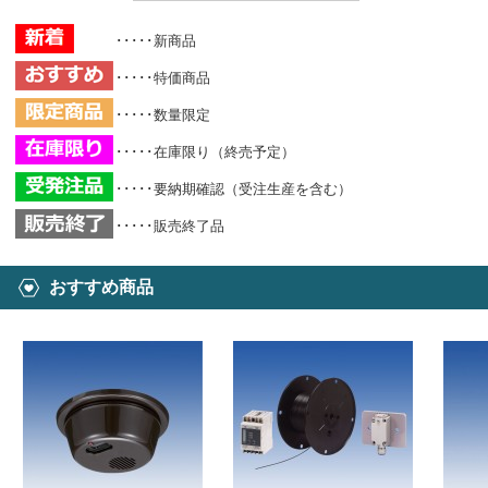
･････新商品
･････特価商品
･････数量限定
･････在庫限り（終売予定）
･････要納期確認（受注生産を含む）
･････販売終了品
おすすめ商品