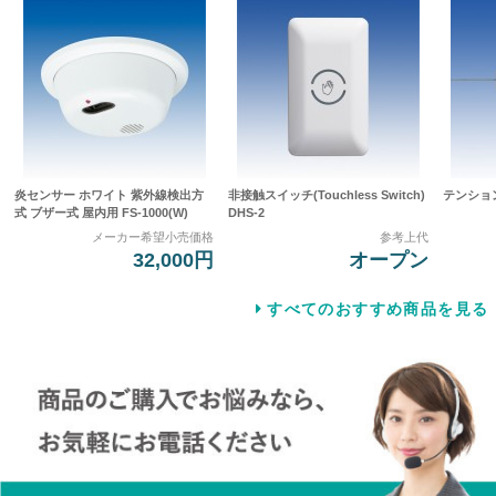
炎センサー ホワイト 紫外線検出方
非接触スイッチ(Touchless Switch)
テンション
式 ブザー式 屋内用 FS-1000(W)
DHS-2
メーカー希望小売価格
参考上代
32,000円
オープン
すべてのおすすめ商品を見る