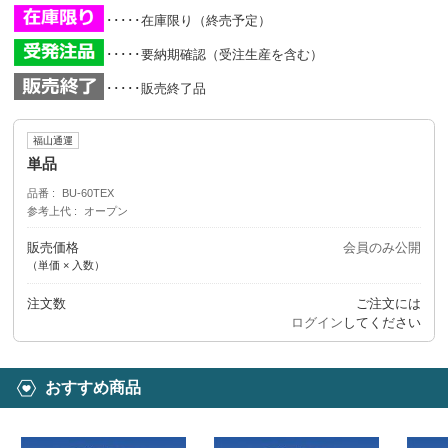
･････在庫限り（終売予定）
･････要納期確認（受注生産を含む）
･････販売終了品
福山通運
単品
品番
BU-60TEX
参考上代
オープン
販売価格
会員のみ公開
（単価 × 入数）
注文数
ご注文には
ログイン
してください
おすすめ商品