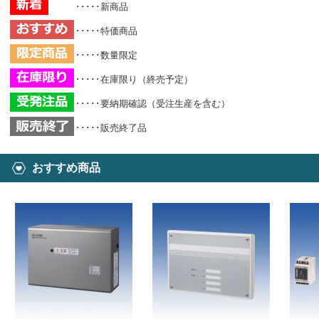
･････新商品
･････特価商品
･････数量限定
･････在庫限り（終売予定）
･････要納期確認（受注生産を含む）
･････販売終了品
おすすめ商品