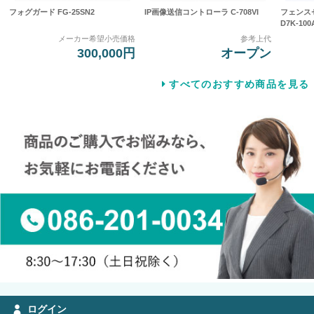
フォグガード FG-25SN2
IP画像送信コントローラ C-708VI
フェンス
D7K-100
メーカー希望小売価格
参考上代
300,000円
オープン
すべてのおすすめ商品を見る
ログイン