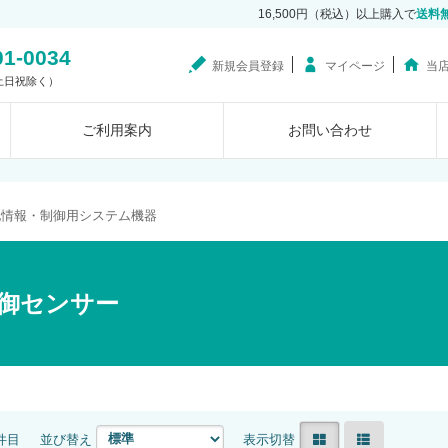
16,500円（税込）以上購入で
送料
01-0034
新規会員登録
マイページ
当
0（土日祝除く）
ご利用案内
お問い合わせ
他情報・制御用システム機器
御センサー
0件目
並び替え
表示切替