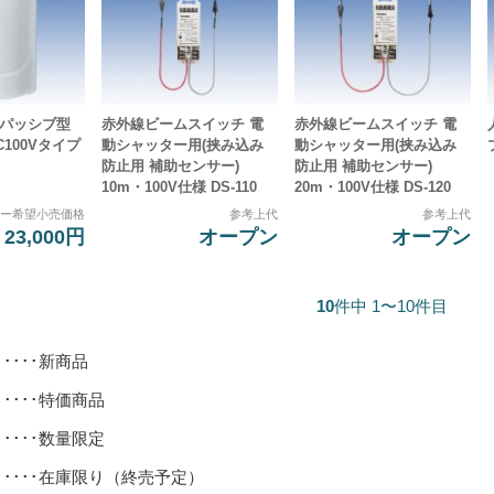
 パッシブ型
赤外線ビームスイッチ 電
赤外線ビームスイッチ 電
C100Vタイプ
動シャッター用(挟み込み
動シャッター用(挟み込み
防止用 補助センサー)
防止用 補助センサー)
10m・100V仕様 DS-110
20m・100V仕様 DS-120
カー希望小売価格
参考上代
参考上代
23,000円
オープン
オープン
10
件中 1〜10件目
･････新商品
･････特価商品
･････数量限定
･････在庫限り（終売予定）