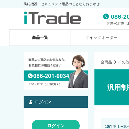
防犯機器・セキュリティ用品のことならおまかせ
086-2
8:30〜17:3
商品一覧
クイック
オーダー
全商品
その
汎用制
ログイン
ログイン
10
件中 1〜1