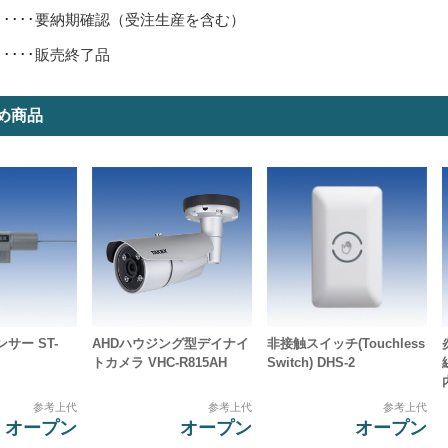
･････要納期確認（受注生産を含む）
･････販売終了品
め商品
サー ST-
AHDハウジング型デイナイ
非接触スイッチ(Touchless
トカメラ VHC-R815AH
Switch) DHS-2
参考上代
参考上代
参考上代
オープン
オープン
オープン