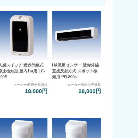
人感スイッチ 近赤外線式
HA汎用センサー 近赤外線
静止検知型 屋内1m用 LC-
直接反射方式 スポット検
100S
知用 PR-800a
メーカー希望小売価格
メーカー希望小売価格
18,000円
28,000円