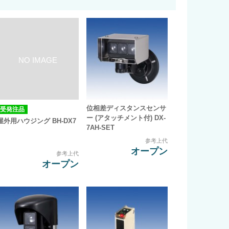
位相差ディスタンスセンサ
受発注品
ー (アタッチメント付) DX-
屋外用ハウジング BH-DX7
7AH-SET
参考上代
オープン
参考上代
オープン