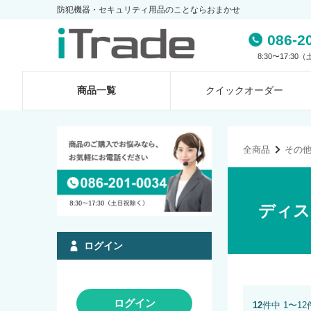
防犯機器・セキュリティ用品のことならおまかせ
086-2
8:30〜17:3
商品一覧
クイック
オーダー
全商品
その
ディス
ログイン
ログイン
12
件中 1〜1