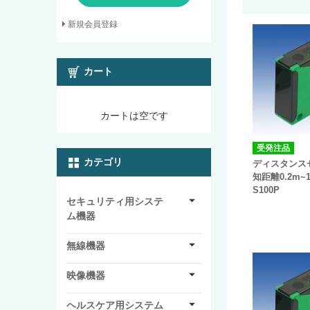
新規会員登録
カート
カートは空です
受発注品
カテゴリ
ディスタンス
知距離0.2m~
S100P
セキュリティ用システ
ム機器
無線機器
映像機器
ヘルスケア用システム