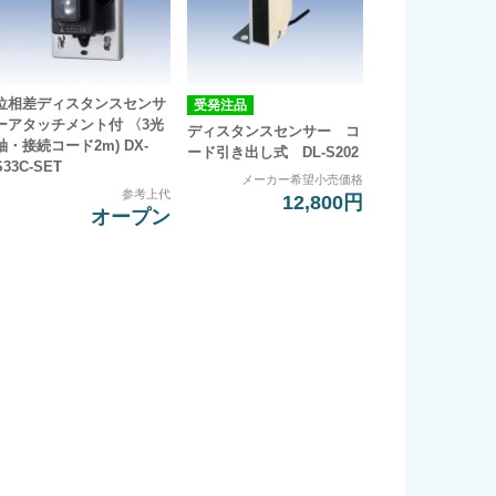
位相差ディスタンスセンサ
受発注品
ーアタッチメント付 〈3光
ディスタンスセンサー コ
軸・接続コード2m) DX-
ード引き出し式 DL-S202
S33C-SET
メーカー希望小売価格
参考上代
12,800円
オープン