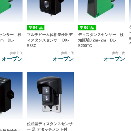
受発注品
受発注品
センサー 検
マルチビーム位相差検出デ
ディスタンスセンサー 検
2m DL-
ィスタンスセンサー DX-
知距離0.2m~2m DL-
S33C
S200TC
参考上代
参考上代
参考上代
オープン
オープン
オープン
位相差ディスタンスセンサ
ー 足 アタッチメント付