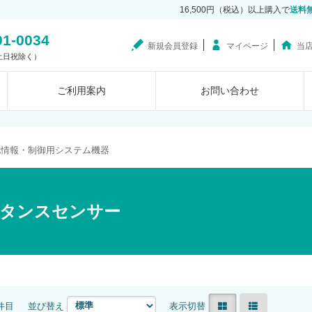
16,500円（税込）以上購入で
送料
01-0034
新規会員登録
マイページ
当
0（土日祝除く）
ご利用案内
お問い合わせ
他情報・制御用システム機器
タンスセンサー
2件目
並び替え
表示切替