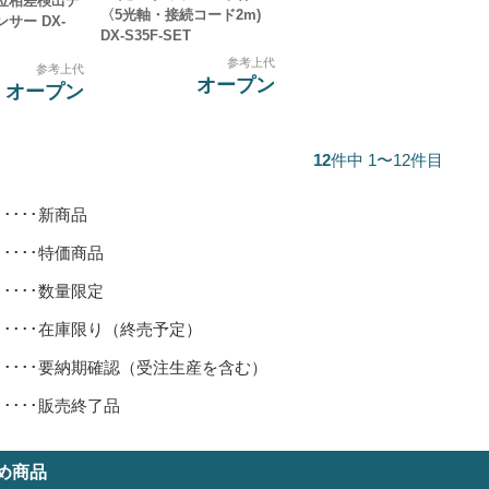
位相差検出デ
〈5光軸・接続コード2m)
サー DX-
DX-S35F-SET
参考上代
参考上代
オープン
オープン
12
件中 1〜12件目
･････新商品
･････特価商品
･････数量限定
･････在庫限り（終売予定）
･････要納期確認（受注生産を含む）
･････販売終了品
め商品