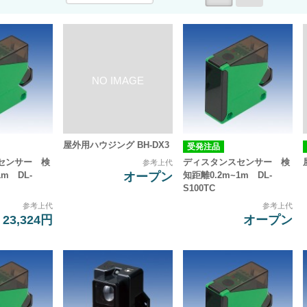
屋外用ハウジング BH-DX3
受発注品
センサー 検
ディスタンスセンサー 検
参考上代
オープン
1m DL-
知距離0.2m~1m DL-
S100TC
参考上代
参考上代
23,324円
オープン