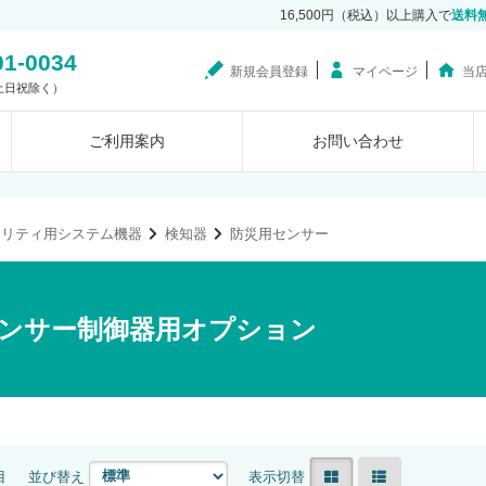
16,500円（税込）以上購入で
送料
01-0034
新規会員登録
マイページ
当
0（土日祝除く）
ご利用案内
お問い合わせ
ュリティ用システム機器
検知器
防災用センサー
ンサー制御器用オプション
目
並び替え
表示切替