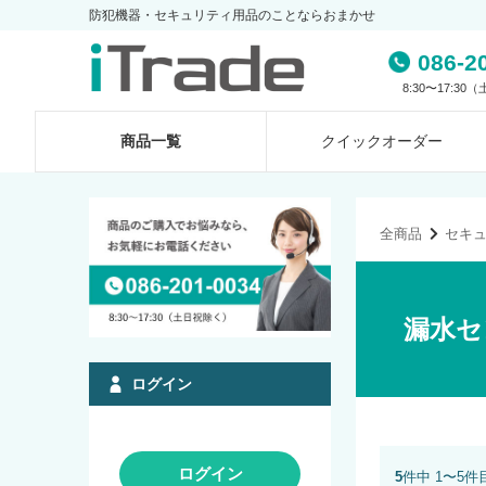
防犯機器・セキュリティ用品のことならおまかせ
086-2
8:30〜17:3
商品一覧
クイック
オーダー
全商品
セキ
漏水セ
ログイン
ログイン
5
件中 1〜5件