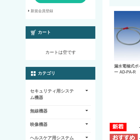
新規会員登録
カート
カートは空です
漏水電極式ポ
ー AD-PA-R
カテゴリ
セキュリティ用システ
ム機器
無線機器
映像機器
ヘルスケア用システム