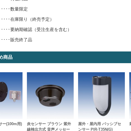
･････数量限定
･････在庫限り（終売予定）
･････要納期確認（受注生産を含む）
･････販売終了品
め商品
ー(100m用)
炎センサー ブラウン 紫外
屋外・屋内用 パッシブセ
線検出方式 音声メッセー
ンサー PIR-T35N(G)