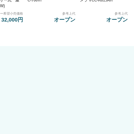
ブザー式 屋
C-708VI
メラ VCC-R815AH
(W)
カー希望小売価格
参考上代
参考上代
32,000円
オープン
オープン