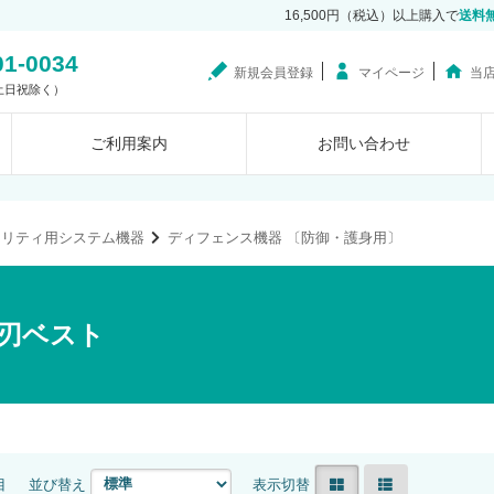
16,500円（税込）以上購入で
送料
01-0034
新規会員登録
マイページ
当
0（土日祝除く）
ご利用案内
お問い合わせ
ュリティ用システム機器
ディフェンス機器 〔防御・護身用〕
刃ベスト
目
並び替え
表示切替