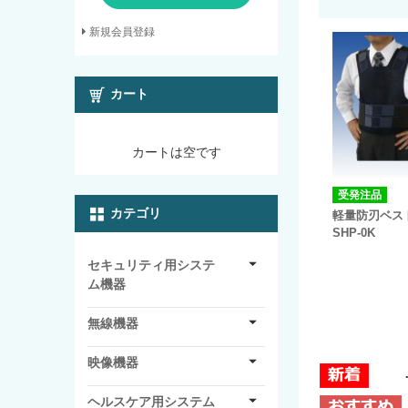
新規会員登録
カート
カートは空です
受発注品
カテゴリ
軽量防刃ベスト
SHP-0K
セキュリティ用システ
ム機器
無線機器
映像機器
ヘルスケア用システム