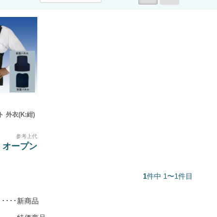
 外衣(K:紺)
参考上代
オープン
1
件中 1〜1件目
･････新商品