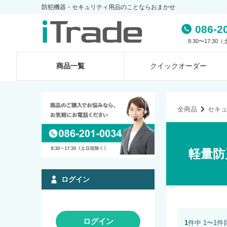
防犯機器・セキュリティ用品のことならおまかせ
086-2
8:30〜17:3
商品一覧
クイック
オーダー
全商品
セキ
軽量防
ログイン
ログイン
1
件中 1〜1件