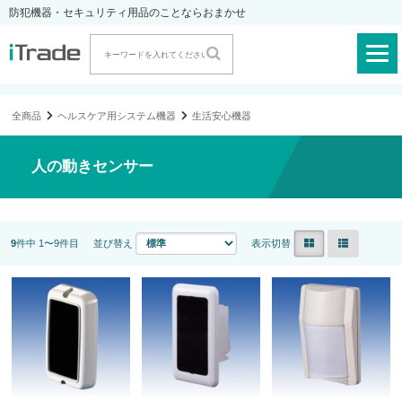
防犯機器・セキュリティ用品のことならおまかせ
全商品
ヘルスケア用システム機器
生活安心機器
人の動きセンサー
9
件中 1〜9件目
並び替え
表示切替