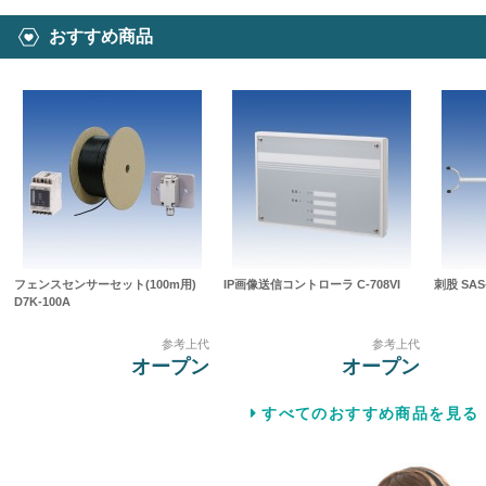
おすすめ商品
フェンスセンサーセット(100m用)
IP画像送信コントローラ C-708VI
刺股 SAS-
D7K-100A
参考上代
参考上代
オープン
オープン
すべてのおすすめ商品を見る