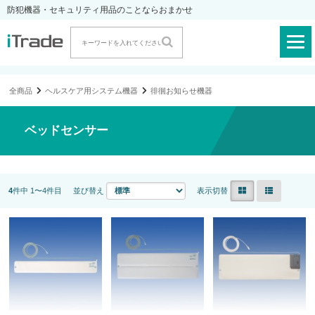
防犯機器・セキュリティ用品のことならおまかせ
全商品
ヘルスケア用システム機器
徘徊お知らせ機器
ベッドセンサー
4
件中 1〜4件目
並び替え
表示切替