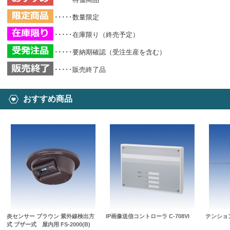
･････数量限定
･････在庫限り（終売予定）
･････要納期確認（受注生産を含む）
･････販売終了品
おすすめ商品
炎センサー ブラウン 紫外線検出方
IP画像送信コントローラ C-708VI
テンション
式 ブザー式 屋内用 FS-2000(B)