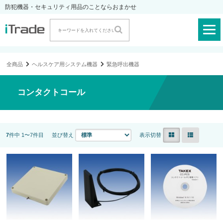
防犯機器・セキュリティ用品のことならおまかせ
全商品
ヘルスケア用システム機器
緊急呼出機器
コンタクトコール
7
件中 1〜7件目
並び替え
表示切替