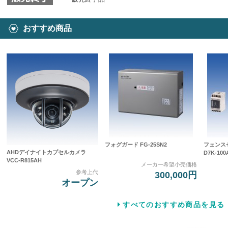
おすすめ商品
フォグガード FG-25SN2
フェンス
AHDデイナイトカプセルカメラ
D7K-100
VCC-R815AH
メーカー希望小売価格
参考上代
300,000円
オープン
すべてのおすすめ商品を見る