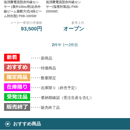
低消費電流型赤外線セン
低消費電流型赤外線セン
サー (屋外100m用)近赤外
サー(塩害対策品) PXB-
線ビーム遮断方式(4段ビー
200SWC
ム対向型) PXB-100SW
メーカー希望小売価格
参考上代
93,500円
オープン
2
件中 1〜2件目
･････新商品
･････特価商品
･････数量限定
･････在庫限り（終売予定）
･････要納期確認（受注生産を含む）
･････販売終了品
おすすめ商品