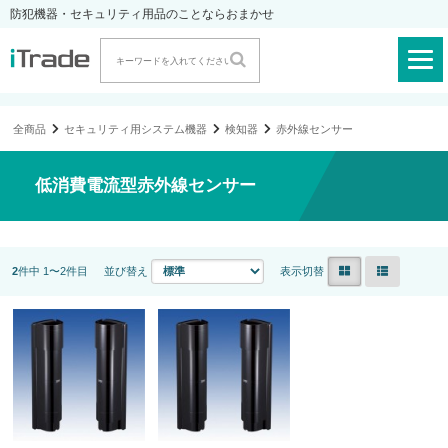
防犯機器・セキュリティ用品のことならおまかせ
全商品
セキュリティ用システム機器
検知器
赤外線センサー
低消費電流型赤外線センサー
2
件中 1〜2件目
並び替え
表示切替