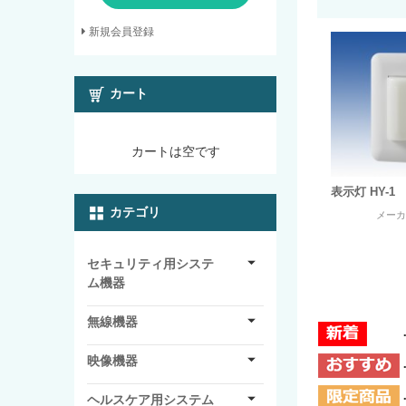
新規会員登録
カート
カートは空です
表示灯 HY-1
カテゴリ
メー
セキュリティ用システ
ム機器
無線機器
映像機器
ヘルスケア用システム