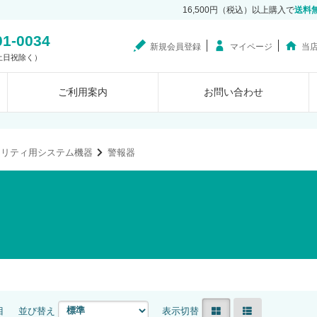
16,500円（税込）以上購入で
送料
01-0034
新規会員登録
マイページ
当
0（土日祝除く）
ご利用案内
お問い合わせ
ュリティ用システム機器
警報器
目
並び替え
表示切替