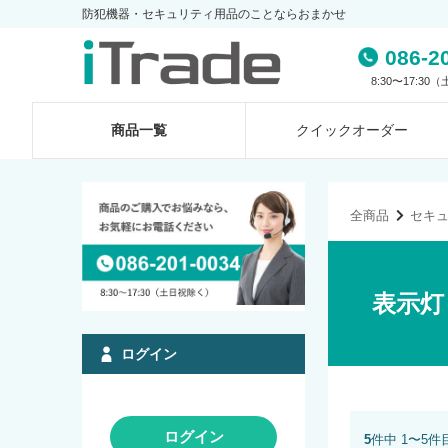
防犯機器・セキュリティ用品のことならおまかせ
086-2
8:30〜17:3
商品一覧
クイック
オーダー
全商品
セキ
表示灯
ログイン
ログイン
5
件中 1〜5件