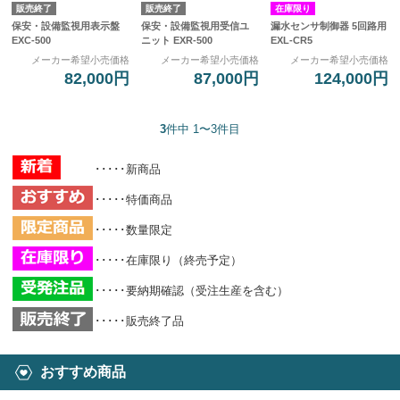
販売終了
販売終了
在庫限り
保安・設備監視用表示盤
保安・設備監視用受信ユ
漏水センサ制御器 5回路用
EXC-500
ニット EXR-500
EXL-CR5
メーカー希望小売価格
メーカー希望小売価格
メーカー希望小売価格
82,000円
87,000円
124,000円
3
件中 1〜3件目
･････新商品
･････特価商品
･････数量限定
･････在庫限り（終売予定）
･････要納期確認（受注生産を含む）
･････販売終了品
おすすめ商品