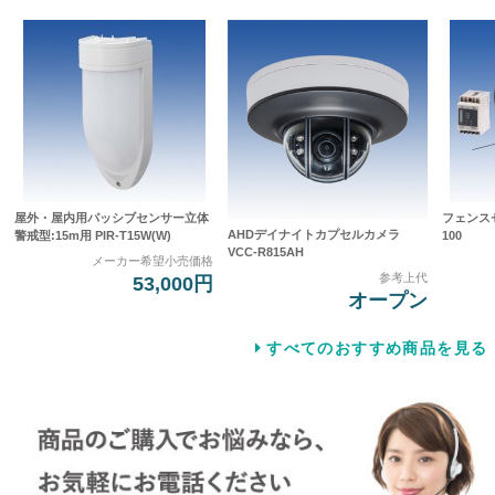
屋外・屋内用パッシブセンサー立体
フェンスセ
AHDデイナイトカプセルカメラ
警戒型:15m用 PIR-T15W(W)
100
VCC-R815AH
メーカー希望小売価格
参考上代
53,000円
オープン
すべてのおすすめ商品を見る