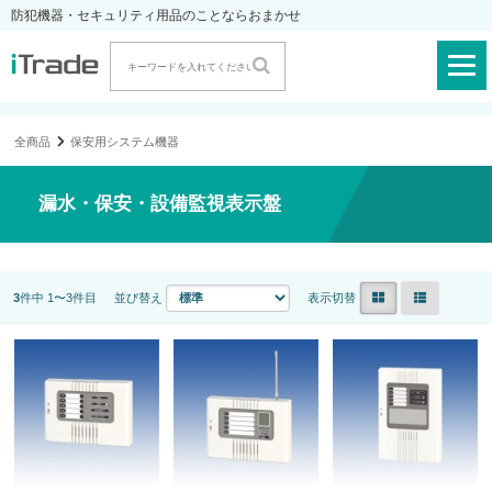
防犯機器・セキュリティ用品のことならおまかせ
全商品
保安用システム機器
漏水・保安・設備監視表示盤
3
件中 1〜3件目
並び替え
表示切替