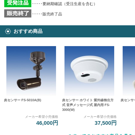
･････要納期確認（受注生産を含む）
･････販売終了品
おすすめ商品
炎センサー FS-5010A(B)
炎センサー ホワイト 紫外線検出方
炎センサー 
式 音声メッセージ式 屋内用 FS-
3000(W)
メーカー希望小売価格
メーカー希望小売価格
46,000円
37,500円