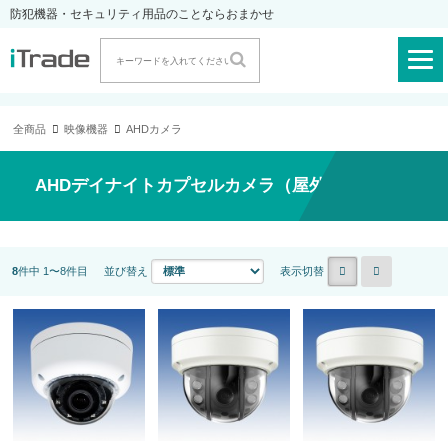
防犯機器・セキュリティ用品のことならおまかせ
全商品
映像機器
AHDカメラ
AHDデイナイトカプセルカメラ（屋外）
8
件中 1〜8件目
並び替え
表示切替