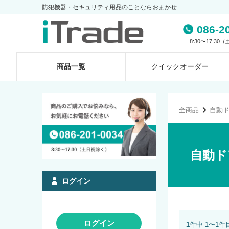
防犯機器・セキュリティ用品のことならおまかせ
086-2
8:30〜17:3
商品一覧
クイック
オーダー
全商品
自動
自動ド
ログイン
ログイン
1
件中 1〜1件