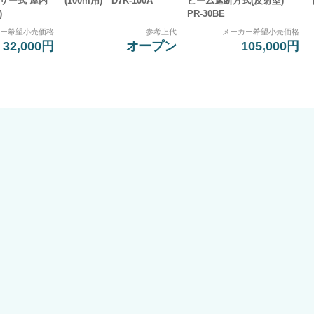
ザー式 屋内
(100m用) D7K-100A
ビーム遮断方式(反射型)
)
PR-30BE
カー希望小売価格
参考上代
メーカー希望小売価格
32,000円
オープン
105,000円