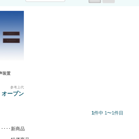
音声装置
参考上代
オープン
1
件中 1〜1件目
･････新商品