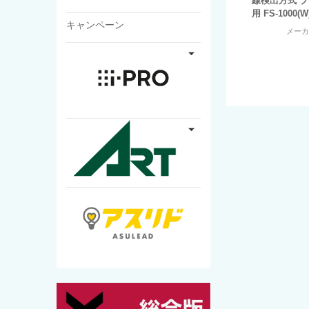
線検出方式 ブ
用 FS-1000(W
キャンペーン
メー