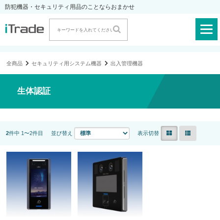
防犯機器・セキュリティ用品のことならおまかせ
全商品
セキュリティ用システム機器
出入管理機器
生体認証
2
件中 1〜2件目
並び替え
表示切替