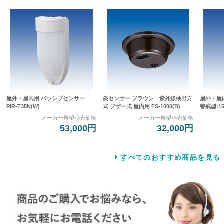
屋外・屋内用 パッシブセンサー
炎センサー ブラウン 紫外線検出方
屋外・屋
PIR-T35N(W)
式 ブザー式 屋内用 FS-1000(B)
警戒型:15
メーカー希望小売価格
メーカー希望小売価格
53,000円
32,000円
すべてのおすすめ商品を見る