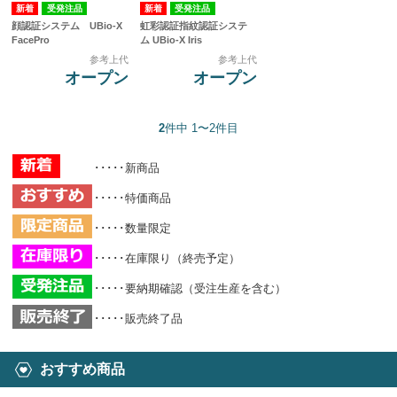
受発注品
受発注品
顔認証システム UBio-X
虹彩認証指紋認証システ
FacePro
ム UBio-X Iris
参考上代
参考上代
オープン
オープン
2
件中 1〜2件目
･････新商品
･････特価商品
･････数量限定
･････在庫限り（終売予定）
･････要納期確認（受注生産を含む）
･････販売終了品
おすすめ商品