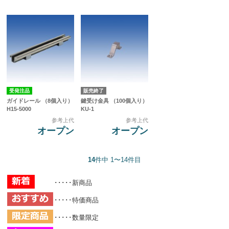
受発注品
販売終了
ガイドレール （8個入り）
鍵受け金具 （100個入り）
H15-5000
KU-1
参考上代
参考上代
オープン
オープン
14
件中 1〜14件目
･････新商品
･････特価商品
･････数量限定