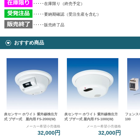
･････在庫限り（終売予定）
･････要納期確認（受注生産を含む）
･････販売終了品
おすすめ商品
炎センサー ホワイト 紫外線検出方
炎センサー ホワイト 紫外線検出方
フェンスセ
式 ブザー式 屋内用 FS-2000(W)
式 ブザー式 屋内用 FS-1000(W)
100
メーカー希望小売価格
メーカー希望小売価格
32,000円
32,000円