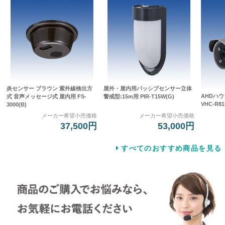
炎センサー ブラウン 紫外線検出方
屋外・屋内用パッシブセンサー立体
AHDハ
式 音声メッセージ式 屋内用 FS-
警戒型:15m用 PIR-T15W(G)
VHC-R81
3000(B)
メーカー希望小売価格
メーカー希望小売価格
37,500円
53,000円
すべてのおすすめ商品を見る