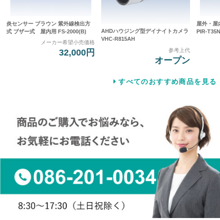
炎センサー ブラウン 紫外線検出方
屋外・屋
AHDハウジング型デイナイトカメラ
式 ブザー式 屋内用 FS-2000(B)
PIR-T35
VHC-R815AH
メーカー希望小売価格
参考上代
32,000円
オープン
すべてのおすすめ商品を見る