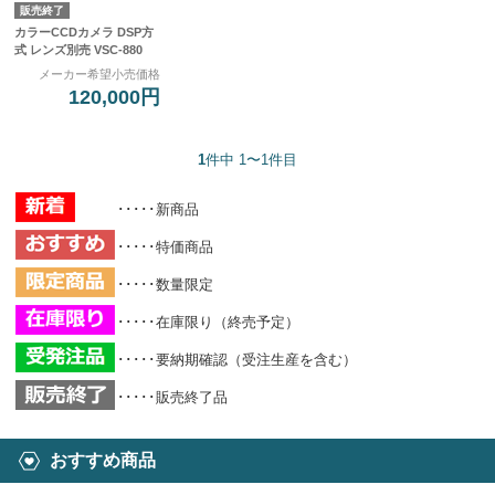
販売終了
カラーCCDカメラ DSP方
式 レンズ別売 VSC-880
メーカー希望小売価格
120,000円
1
件中 1〜1件目
･････新商品
･････特価商品
･････数量限定
･････在庫限り（終売予定）
･････要納期確認（受注生産を含む）
･････販売終了品
おすすめ商品