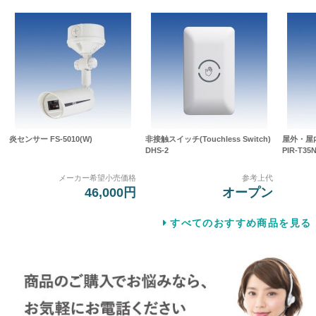
炎センサー FS-5010(W)
非接触スイッチ(Touchless Switch)
屋外・屋
DHS-2
PIR-T35N
メーカー希望小売価格
参考上代
46,000円
オープン
すべてのおすすめ商品を見る