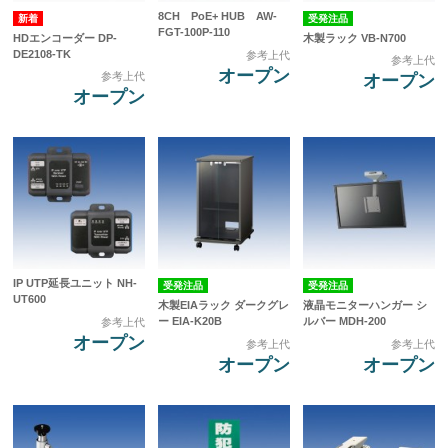
8CH PoE+ HUB AW-
受発注品
FGT-100P-110
HDエンコーダー DP-
木製ラック VB-N700
DE2108-TK
参考上代
参考上代
オープン
参考上代
オープン
オープン
IP UTP延長ユニット NH-
受発注品
受発注品
UT600
木製EIAラック ダークグレ
液晶モニターハンガー シ
ー EIA-K20B
ルバー MDH-200
参考上代
オープン
参考上代
参考上代
オープン
オープン