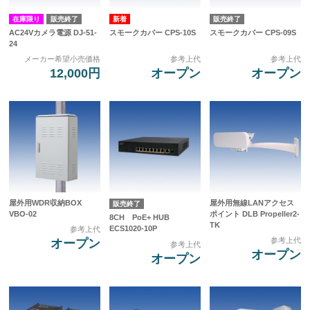
在庫限り
販売終了
販売終了
AC24Vカメラ電源 DJ-51-
スモークカバー CPS-10S
スモークカバー CPS-09S
24
メーカー希望小売価格
参考上代
参考上代
12,000円
オープン
オープン
屋外用WDR収納BOX
屋外用無線LANアクセス
販売終了
VBO-02
ポイント DLB Propeller2-
8CH PoE+ HUB
TK
ECS1020-10P
参考上代
参考上代
オープン
参考上代
オープン
オープン