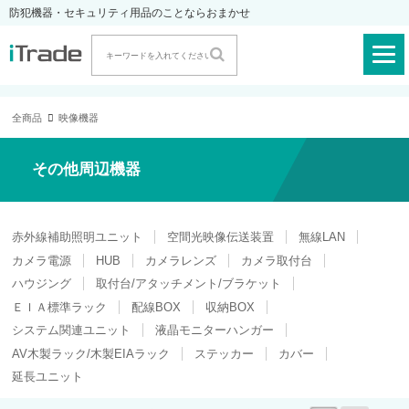
防犯機器・セキュリティ用品のことならおまかせ
全商品
映像機器
その他周辺機器
赤外線補助照明ユニット
空間光映像伝送装置
無線LAN
カメラ電源
HUB
カメラレンズ
カメラ取付台
ハウジング
取付台/アタッチメント/ブラケット
ＥＩＡ標準ラック
配線BOX
収納BOX
システム関連ユニット
液晶モニターハンガー
AV木製ラック/木製EIAラック
ステッカー
カバー
延長ユニット