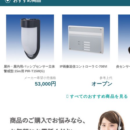
おすすめ商品
屋外・屋内用パッシブセンサー立体
IP画像送信コントローラ C-708VI
炎センサー 
警戒型:15m用 PIR-T15W(G)
メーカー希望小売価格
参考上代
53,000円
オープン
すべてのおすすめ商品を見る