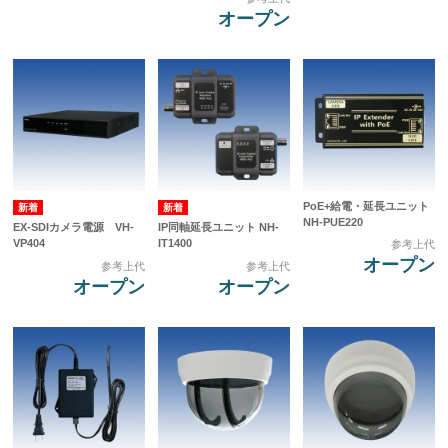
オープン
PoE+給電・延長ユニット
NH-PUE220
EX-SDIカメラ電源 VH-
IP同軸延長ユニット NH-
VP404
IT1400
参考上代
オープン
参考上代
参考上代
オープン
オープン