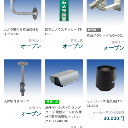
カメラ取付台壁面取付タ
防犯カメラステッカー ST-
販売終了
イプ IC-39
BC3
壁面ブラケット WO-4001
参考上代
参考上代
参考上代
オープン
オープン
オープン
天井取付台 VB-09
カメラレンズ(超広角) CL-
受発注品
2813AD
屋外用ハウジング ロング
参考上代
タイプ:電動ズーム対応 屋
メーカー希望小売価格
オープン
外用防雨防滴型ハウジン
30,000円
グ CH-1740FDH
参考上代