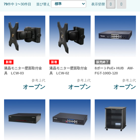
79
件中 1〜30件目
並び替え
表示切替
販売終了
液晶モニター壁面取付金
液晶モニター壁面取付金
8ポートPoE+ HUB AW-
具 LCW-03
具 LCW-02
FGT-100D-120
参考上代
参考上代
参考上代
オープン
オープン
オープン