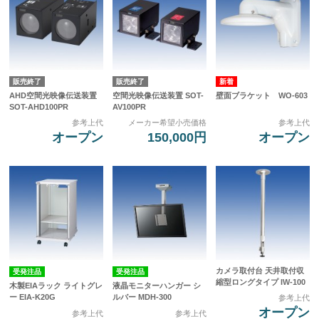
販売終了
販売終了
AHD空間光映像伝送装置
空間光映像伝送装置 SOT-
壁面ブラケット WO-603
SOT-AHD100PR
AV100PR
参考上代
メーカー希望小売価格
参考上代
オープン
150,000円
オープン
カメラ取付台 天井取付収
受発注品
受発注品
縮型ロングタイプ IW-100
木製EIAラック ライトグレ
液晶モニターハンガー シ
ー EIA-K20G
ルバー MDH-300
参考上代
オープン
参考上代
参考上代