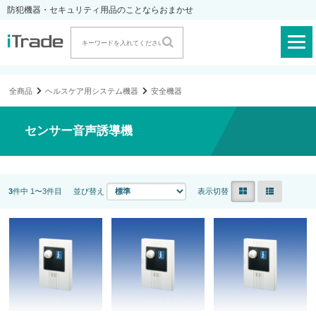
防犯機器・セキュリティ用品のことならおまかせ
全商品
ヘルスケア用システム機器
安全機器
センサー音声誘導機
3
件中 1〜3件目
並び替え
表示切替