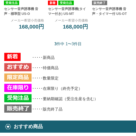
受発注品
受発注品
販売終了
センサー音声誘導機 音
センサー音声誘導機(タイ
センサー音声誘導機 音
声・標準型 US-O
マー付き) US-MT
声・タイマー付 US-OT
メーカー希望小売価格
メーカー希望小売価格
168,000円
168,000円
3
件中 1〜3件目
･････新商品
･････特価商品
･････数量限定
･････在庫限り（終売予定）
･････要納期確認（受注生産を含む）
･････販売終了品
おすすめ商品