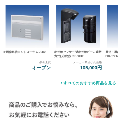
IP画像送信コントローラ C-708VI
赤外線センサー 近赤外線ビーム遮断
屋外・屋
方式(反射型) PR-30BE
PIR-T35
参考上代
メーカー希望小売価格
オープン
105,000円
すべてのおすすめ商品を見る