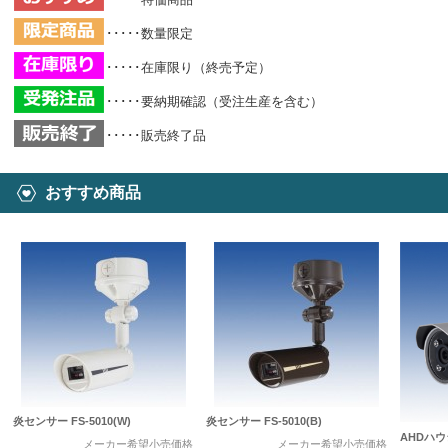
･････数量限定
･････在庫限り（終売予定）
･････要納期確認（受注生産を含む）
･････販売終了品
おすすめ商品
炎センサー FS-5010(W)
炎センサー FS-5010(B)
AHDハ
メーカー希望小売価格
メーカー希望小売価格