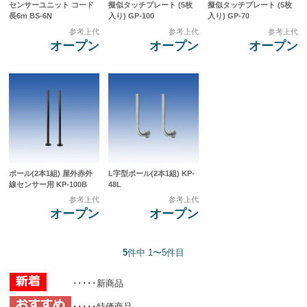
センサーユニット コード
擬似タッチプレート (5枚
擬似タッチプレート (5枚
長6m BS-6N
入り) GP-100
入り) GP-70
参考上代
参考上代
参考上代
オープン
オープン
オープン
ポール(2本1組) 屋外赤外
L字型ポール(2本1組) KP-
線センサー用 KP-100B
48L
参考上代
参考上代
オープン
オープン
5
件中 1〜5件目
･････新商品
･････特価商品